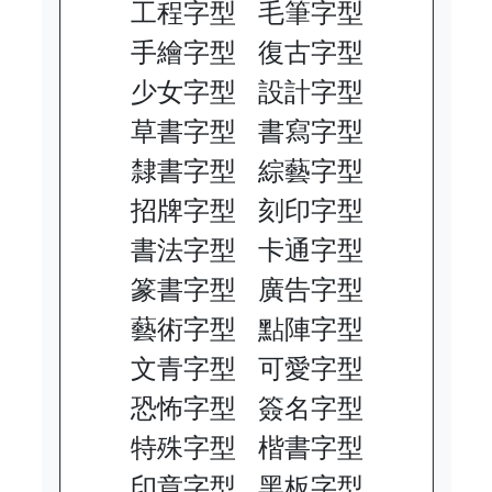
工程字型
毛筆字型
手繪字型
復古字型
少女字型
設計字型
草書字型
書寫字型
隸書字型
綜藝字型
招牌字型
刻印字型
書法字型
卡通字型
篆書字型
廣告字型
藝術字型
點陣字型
文青字型
可愛字型
恐怖字型
簽名字型
特殊字型
楷書字型
印章字型
黑板字型