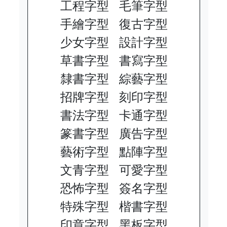
工程字型
毛筆字型
手繪字型
復古字型
少女字型
設計字型
草書字型
書寫字型
隸書字型
綜藝字型
招牌字型
刻印字型
書法字型
卡通字型
篆書字型
廣告字型
藝術字型
點陣字型
文青字型
可愛字型
恐怖字型
簽名字型
特殊字型
楷書字型
印章字型
黑板字型